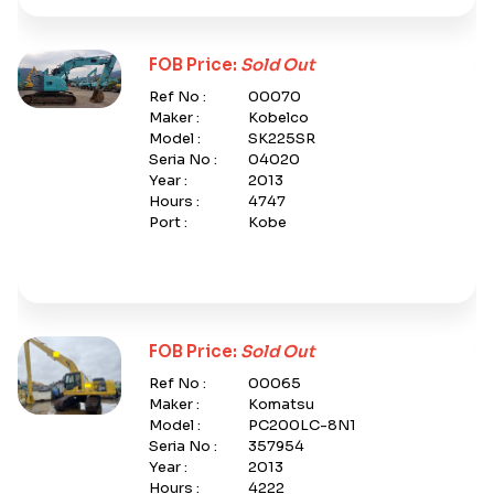
FOB Price:
Sold Out
Ref No :
00070
Maker :
Kobelco
Model :
SK225SR
Seria No :
04020
Year :
2013
Hours :
4747
Port :
Kobe
FOB Price:
Sold Out
Ref No :
00065
Maker :
Komatsu
Model :
PC200LC-8N1
Seria No :
357954
Year :
2013
Hours :
4222