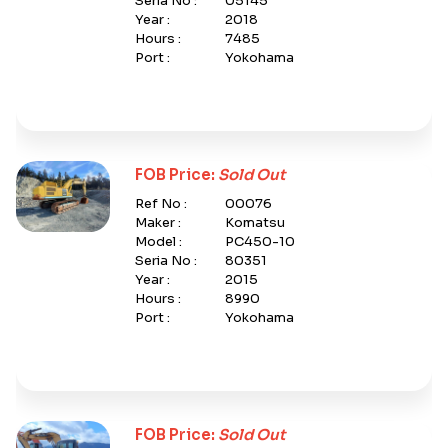
Seria No :
05145
Year :
2018
Hours :
7485
Port :
Yokohama
FOB Price:
Sold Out
Ref No :
00076
Maker :
Komatsu
Model :
PC450-10
Seria No :
80351
Year :
2015
Hours :
8990
Port :
Yokohama
FOB Price:
Sold Out