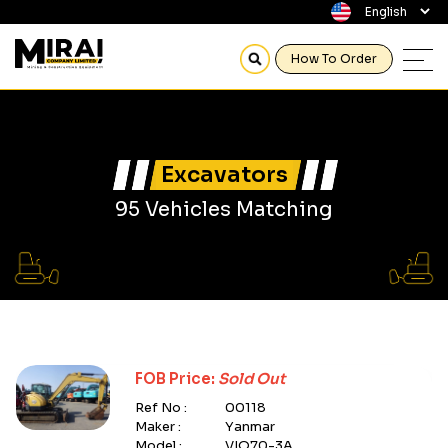
How To Order
Excavators
95 Vehicles Matching
FOB Price:
Sold Out
Ref No :
00118
Maker :
Yanmar
Model :
VIO70-3A