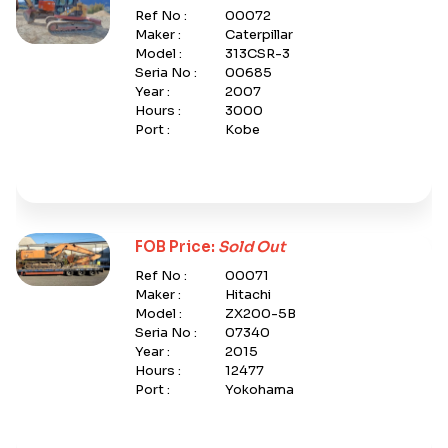
Ref No :
00072
Maker :
Caterpillar
Model :
313CSR-3
Seria No :
00685
Year :
2007
Hours :
3000
Port :
Kobe
FOB Price:
Sold Out
Ref No :
00071
Maker :
Hitachi
Model :
ZX200-5B
Seria No :
07340
Year :
2015
Hours :
12477
Port :
Yokohama