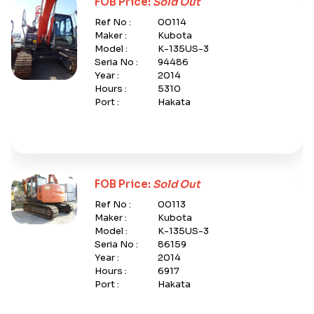
FOB Price:
Sold Out
Ref No :
00114
Maker :
Kubota
Model :
K-135US-3
Seria No :
94486
Year :
2014
Hours :
5310
Port :
Hakata
FOB Price:
Sold Out
Ref No :
00113
Maker :
Kubota
Model :
K-135US-3
Seria No :
86159
Year :
2014
Hours :
6917
Port :
Hakata