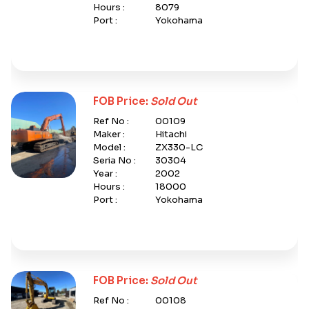
Hours :
8079
Port :
Yokohama
FOB Price:
Sold Out
Ref No :
00109
Maker :
Hitachi
Model :
ZX330-LC
Seria No :
30304
Year :
2002
Hours :
18000
Port :
Yokohama
FOB Price:
Sold Out
Ref No :
00108