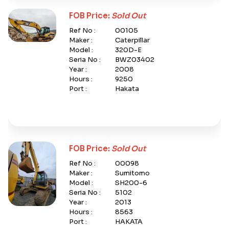
FOB Price:
Sold Out
Ref No :
00105
Maker :
Caterpillar
Model :
320D-E
Seria No :
BWZ03402
Year :
2008
Hours :
9250
Port :
Hakata
FOB Price:
Sold Out
Ref No :
00098
Maker :
Sumitomo
Model :
SH200-6
Seria No :
5102
Year :
2013
Hours :
8563
Port :
HAKATA