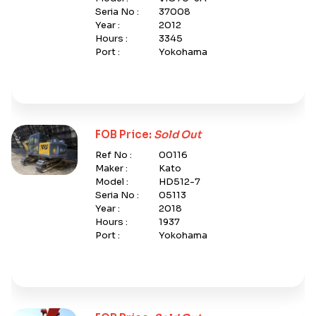
Seria No :
37008
Year :
2012
Hours :
3345
Port :
Yokohama
FOB Price:
Sold Out
Ref No :
00116
Maker :
Kato
Model :
HD512-7
Seria No :
05113
Year :
2018
Hours :
1937
Port :
Yokohama