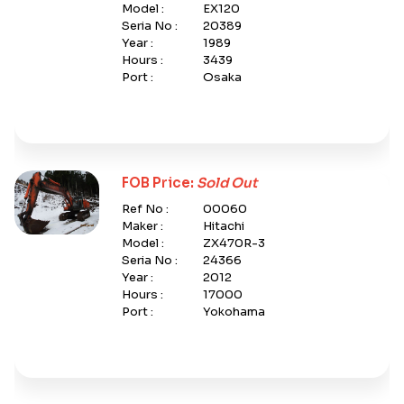
Model :
EX120
Seria No :
20389
Year :
1989
Hours :
3439
Port :
Osaka
FOB Price:
Sold Out
Ref No :
00060
Maker :
Hitachi
Model :
ZX470R-3
Seria No :
24366
Year :
2012
Hours :
17000
Port :
Yokohama