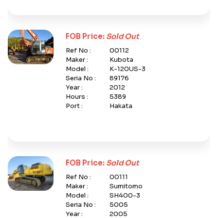
FOB Price:
Sold Out
Ref No :
00112
Maker :
Kubota
Model :
K-120US-3
Seria No :
89176
Year :
2012
Hours :
5389
Port :
Hakata
FOB Price:
Sold Out
Ref No :
00111
Maker :
Sumitomo
Model :
SH400-3
Seria No :
5005
Year :
2005