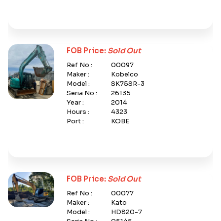
FOB Price:
Sold Out
Ref No :
00097
Maker :
Kobelco
Model :
SK75SR-3
Seria No :
26135
Year :
2014
Hours :
4323
Port :
KOBE
FOB Price:
Sold Out
Ref No :
00077
Maker :
Kato
Model :
HD820-7