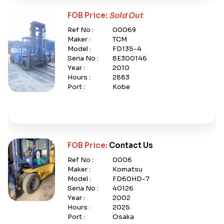
FOB Price:
Sold Out
Ref No :
00069
Maker :
TCM
Model :
FD135-4
Seria No :
8E300146
Year :
2010
Hours :
2883
Port :
Kobe
FOB Price:
Contact Us
Ref No :
0006
Maker :
Komatsu
Model :
FD60HD-7
Seria No :
40126
Year :
2002
Hours :
2025
Port :
Osaka