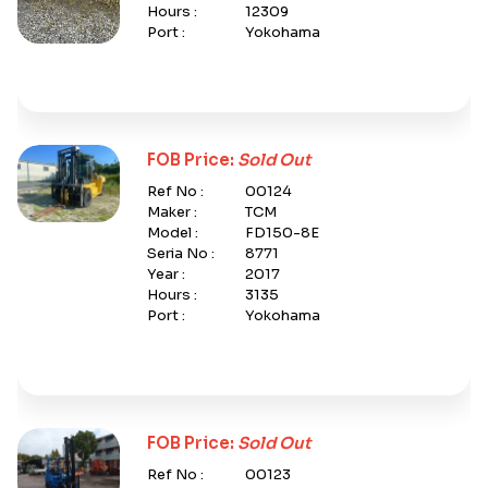
Hours :
12309
Port :
Yokohama
FOB Price:
Sold Out
Ref No :
00124
Maker :
TCM
Model :
FD150-8E
Seria No :
8771
Year :
2017
Hours :
3135
Port :
Yokohama
FOB Price:
Sold Out
Ref No :
00123