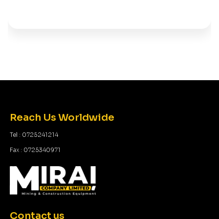
Reach Us Worldwide
Tel : 0725241214
Fax : 0725340971
Contact us