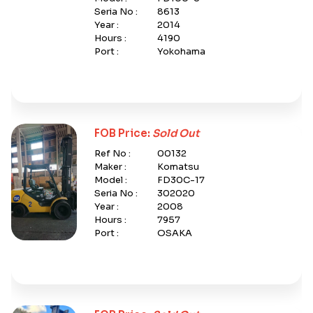
Seria No :
8613
Year :
2014
Hours :
4190
Port :
Yokohama
FOB Price:
Sold Out
Ref No :
00132
Maker :
Komatsu
Model :
FD30C-17
Seria No :
302020
Year :
2008
Hours :
7957
Port :
OSAKA