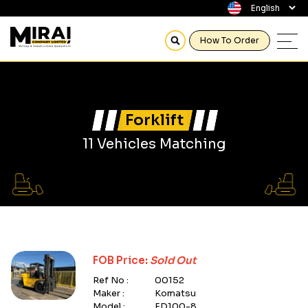
How To Order
Forklift
11 Vehicles Matching
FOB Price:
Sold Out
Ref No :
00152
Maker :
Komatsu
Model :
FD100-8