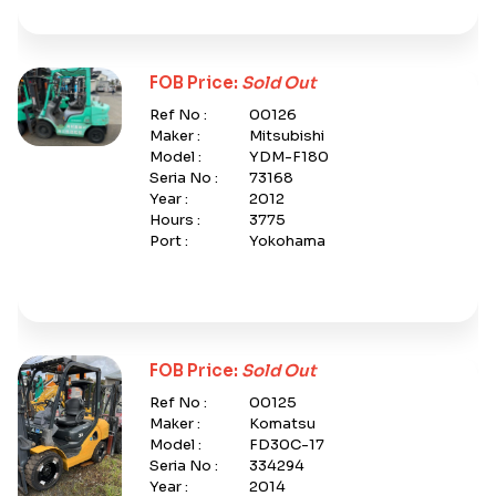
FOB Price:
Sold Out
Ref No :
00126
Maker :
Mitsubishi
Model :
YDM-F180
Seria No :
73168
Year :
2012
Hours :
3775
Port :
Yokohama
FOB Price:
Sold Out
Ref No :
00125
Maker :
Komatsu
Model :
FD30C-17
Seria No :
334294
Year :
2014