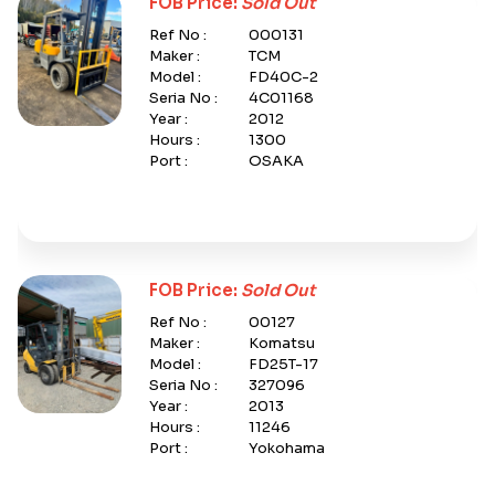
FOB Price:
Sold Out
Ref No :
000131
Maker :
TCM
Model :
FD40C-2
Seria No :
4C01168
Year :
2012
Hours :
1300
Port :
OSAKA
FOB Price:
Sold Out
Ref No :
00127
Maker :
Komatsu
Model :
FD25T-17
Seria No :
327096
Year :
2013
Hours :
11246
Port :
Yokohama