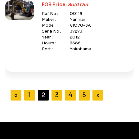
FOB Price:
Sold Out
Ref No :
00119
Maker :
Yanmar
Model :
VIO70-3A
Seria No :
37273
Year :
2012
Hours :
3586
Port :
Yokohama
«
1
2
3
4
5
»