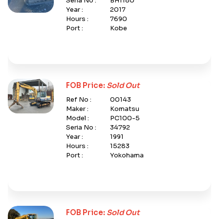
Seria No :
BH1180
Year :
2017
Hours :
7690
Port :
Kobe
FOB Price:
Sold Out
Ref No :
00143
Maker :
Komatsu
Model :
PC100-5
Seria No :
34792
Year :
1991
Hours :
15283
Port :
Yokohama
FOB Price:
Sold Out