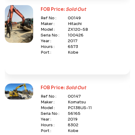
FOB Price:
Sold Out
Ref No :
00149
Maker :
Hitachi
Model :
ZX120-5B
Seria No :
100426
Year :
2017
Hours :
6573
Port :
Kobe
FOB Price:
Sold Out
Ref No :
00147
Maker :
Komatsu
Model :
PC138US-11
Seria No :
56165
Year :
2019
Hours :
8302
Port :
Kobe