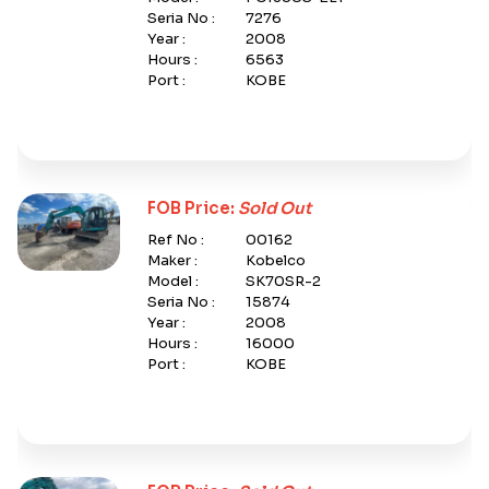
Seria No :
7276
Year :
2008
Hours :
6563
Port :
KOBE
FOB Price:
Sold Out
Ref No :
00162
Maker :
Kobelco
Model :
SK70SR-2
Seria No :
15874
Year :
2008
Hours :
16000
Port :
KOBE