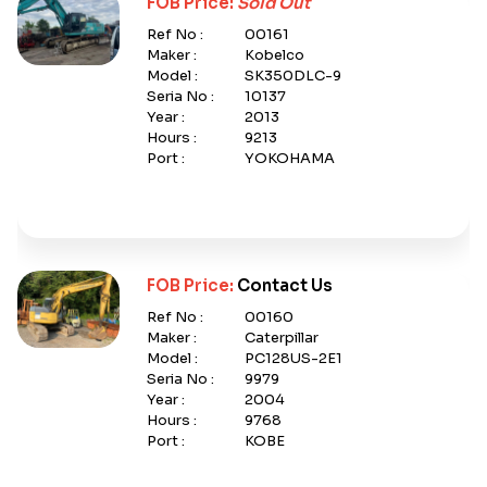
FOB Price:
Sold Out
Ref No :
00161
Maker :
Kobelco
Model :
SK350DLC-9
Seria No :
10137
Year :
2013
Hours :
9213
Port :
YOKOHAMA
FOB Price:
Contact Us
Ref No :
00160
Maker :
Caterpillar
Model :
PC128US-2E1
Seria No :
9979
Year :
2004
Hours :
9768
Port :
KOBE