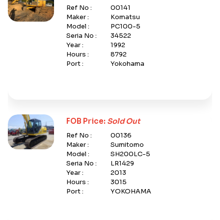
Ref No :
00141
Maker :
Komatsu
Model :
PC100-5
Seria No :
34522
Year :
1992
Hours :
8792
Port :
Yokohama
FOB Price:
Sold Out
Ref No :
00136
Maker :
Sumitomo
Model :
SH200LC-5
Seria No :
LR1429
Year :
2013
Hours :
3015
Port :
YOKOHAMA