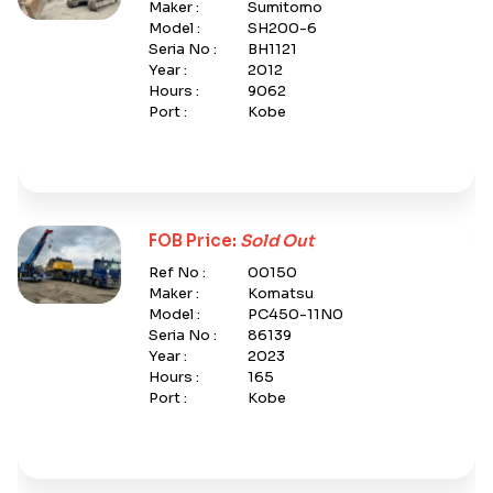
Maker :
Sumitomo
Model :
SH200-6
Seria No :
BH1121
Year :
2012
Hours :
9062
Port :
Kobe
FOB Price:
Sold Out
Ref No :
00150
Maker :
Komatsu
Model :
PC450-11N0
Seria No :
86139
Year :
2023
Hours :
165
Port :
Kobe