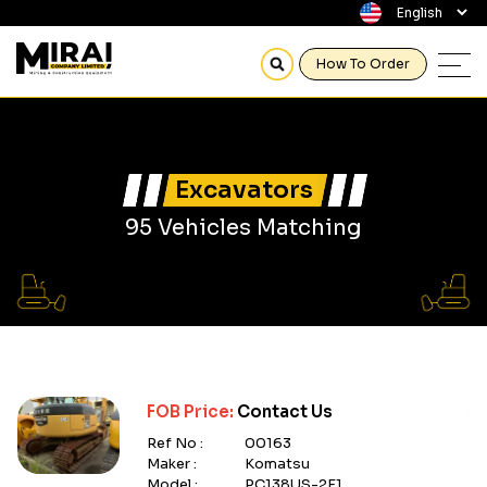
How To Order
Excavators
95 Vehicles Matching
FOB Price:
Contact Us
Ref No :
00163
Maker :
Komatsu
Model :
PC138US-2E1