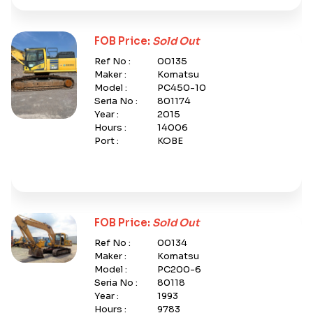
FOB Price:
Sold Out
Ref No :
00135
Maker :
Komatsu
Model :
PC450-10
Seria No :
801174
Year :
2015
Hours :
14006
Port :
KOBE
FOB Price:
Sold Out
Ref No :
00134
Maker :
Komatsu
Model :
PC200-6
Seria No :
80118
Year :
1993
Hours :
9783