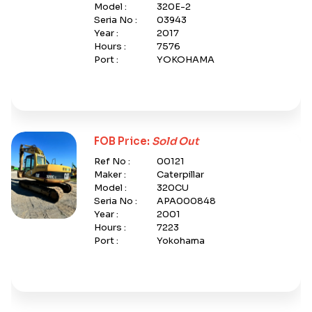
Model :
320E-2
Seria No :
03943
Year :
2017
Hours :
7576
Port :
YOKOHAMA
FOB Price:
Sold Out
Ref No :
00121
Maker :
Caterpillar
Model :
320CU
Seria No :
APA000848
Year :
2001
Hours :
7223
Port :
Yokohama