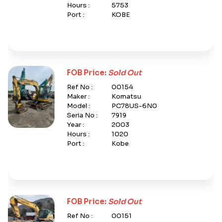
Hours :
5753
Port :
KOBE
FOB Price:
Sold Out
Ref No :
00154
Maker :
Komatsu
Model :
PC78US-6N0
Seria No :
7919
Year :
2003
Hours :
1020
Port :
Kobe
FOB Price:
Sold Out
Ref No :
00151