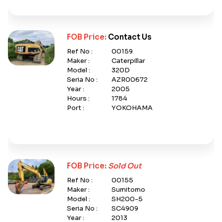
FOB Price:
Contact Us
Ref No :
00159
Maker :
Caterpillar
Model :
320D
Seria No :
AZR00672
Year :
2005
Hours :
1784
Port :
YOKOHAMA
FOB Price:
Sold Out
Ref No :
00155
Maker :
Sumitomo
Model :
SH200-5
Seria No :
SC4909
Year :
2013