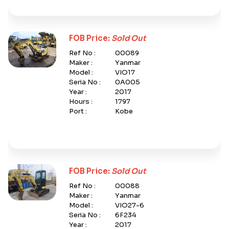
FOB Price:
Sold Out
Ref No :
00089
Maker :
Yanmar
Model :
VIO17
Seria No :
0A005
Year :
2017
Hours :
1797
Port :
Kobe
FOB Price:
Sold Out
Ref No :
00088
Maker :
Yanmar
Model :
VIO27-6
Seria No :
6F234
Year :
2017