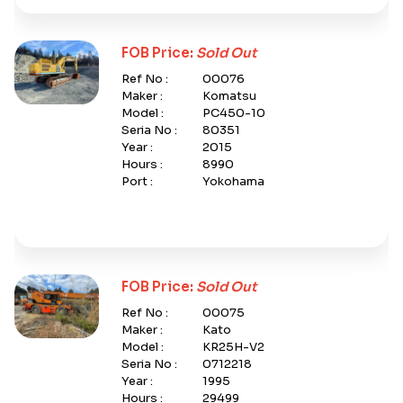
FOB Price:
Sold Out
Ref No :
00076
Maker :
Komatsu
Model :
PC450-10
Seria No :
80351
Year :
2015
Hours :
8990
Port :
Yokohama
FOB Price:
Sold Out
Ref No :
00075
Maker :
Kato
Model :
KR25H-V2
Seria No :
0712218
Year :
1995
Hours :
29499