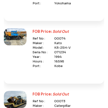
Port :
Yokohama
FOB Price:
Sold Out
Ref No :
00074
Maker :
Kato
Model :
KR-25H-V
Seria No :
071234
Year :
1994
Hours :
16598
Port :
Kobe
FOB Price:
Sold Out
Ref No :
00073
Maker :
Caterpillar