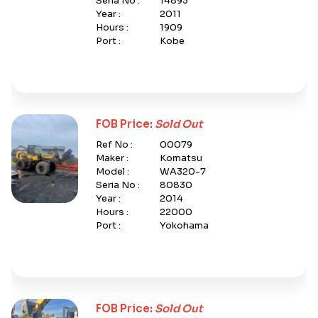
Seria No :
14893
Year :
2011
Hours :
1909
Port :
Kobe
FOB Price:
Sold Out
Ref No :
00079
Maker :
Komatsu
Model :
WA320-7
Seria No :
80830
Year :
2014
Hours :
22000
Port :
Yokohama
FOB Price:
Sold Out