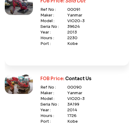
FOB Price:
Sold Out
Ref No :
00091
Maker :
Yanmar
Model :
VIO20-3
Seria No :
39624
Year :
2013
Hours :
2230
Port :
Kobe
FOB Price:
Contact Us
Ref No :
00090
Maker :
Yanmar
Model :
VIO20-3
Seria No :
3A199
Year :
2014
Hours :
1726
Port :
Kobe