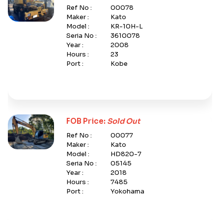
Ref No :
00078
Maker :
Kato
Model :
KR-10H-L
Seria No :
3610078
Year :
2008
Hours :
23
Port :
Kobe
FOB Price:
Sold Out
Ref No :
00077
Maker :
Kato
Model :
HD820-7
Seria No :
05145
Year :
2018
Hours :
7485
Port :
Yokohama