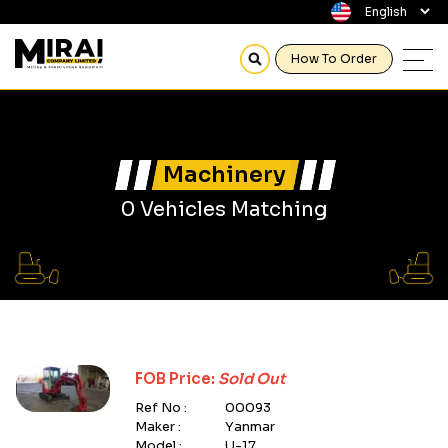
How To Order
Machinery
0 Vehicles Matching
FOB Price:
Sold Out
Ref No :
00093
Maker :
Yanmar
Model :
U-17