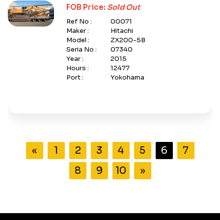
FOB Price:
Sold Out
Ref No :
00071
Maker :
Hitachi
Model :
ZX200-5B
Seria No :
07340
Year :
2015
Hours :
12477
Port :
Yokohama
«
1
2
3
4
5
6
7
8
9
10
»