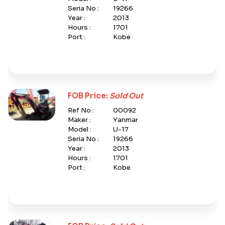
Seria No :
19266
Year :
2013
Hours :
1701
Port :
Kobe
FOB Price:
Sold Out
Ref No :
00092
Maker :
Yanmar
Model :
U-17
Seria No :
19266
Year :
2013
Hours :
1701
Port :
Kobe