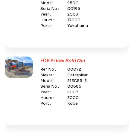
Model :
950G
Seria No :
00195
Year :
2003
Hours :
17000
Port :
Yokohama
FOB Price:
Sold Out
Ref No :
00072
Maker :
Caterpillar
Model :
313CSR-3
Seria No :
00685
Year :
2007
Hours :
3000
Port :
Kobe