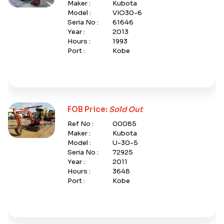
Maker :
Kubota
Model :
VIO30-6
Seria No :
61646
Year :
2013
Hours :
1993
Port :
Kobe
FOB Price:
Sold Out
Ref No :
00085
Maker :
Kubota
Model :
U-30-5
Seria No :
72925
Year :
2011
Hours :
3648
Port :
Kobe