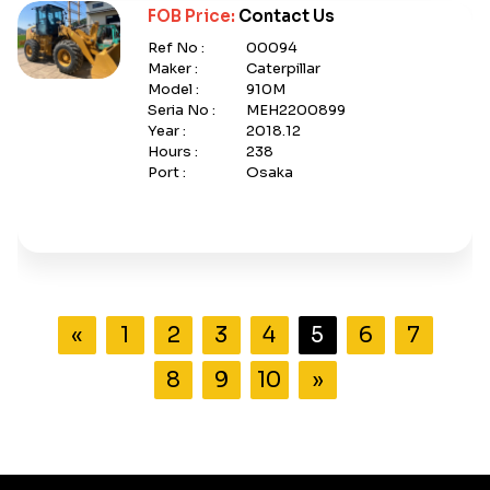
FOB Price:
Contact Us
Ref No :
00094
Maker :
Caterpillar
Model :
910M
Seria No :
MEH2200899
Year :
2018.12
Hours :
238
Port :
Osaka
«
1
2
3
4
5
6
7
8
9
10
»