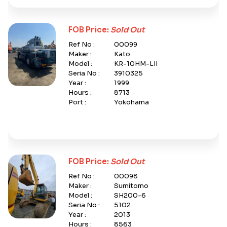
FOB Price:
Sold Out
Ref No :
00099
Maker :
Kato
Model :
KR-10HM-LII
Seria No :
3910325
Year :
1999
Hours :
8713
Port :
Yokohama
FOB Price:
Sold Out
Ref No :
00098
Maker :
Sumitomo
Model :
SH200-6
Seria No :
5102
Year :
2013
Hours :
8563