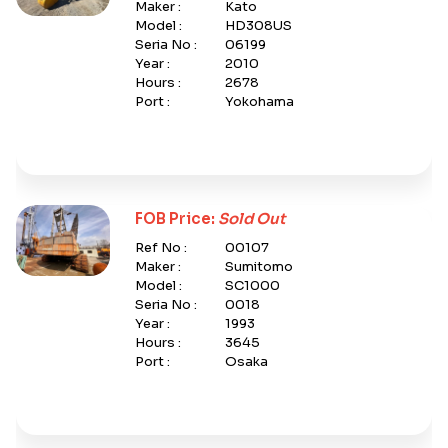
Maker :
Kato
Model :
HD308US
Seria No :
06199
Year :
2010
Hours :
2678
Port :
Yokohama
FOB Price:
Sold Out
Ref No :
00107
Maker :
Sumitomo
Model :
SC1000
Seria No :
0018
Year :
1993
Hours :
3645
Port :
Osaka