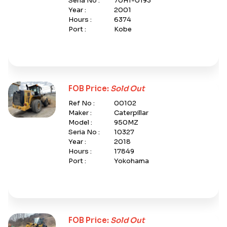
Seria No :
70H1-0193
Year :
2001
Hours :
6374
Port :
Kobe
FOB Price:
Sold Out
Ref No :
00102
Maker :
Caterpillar
Model :
950MZ
Seria No :
10327
Year :
2018
Hours :
17849
Port :
Yokohama
FOB Price:
Sold Out