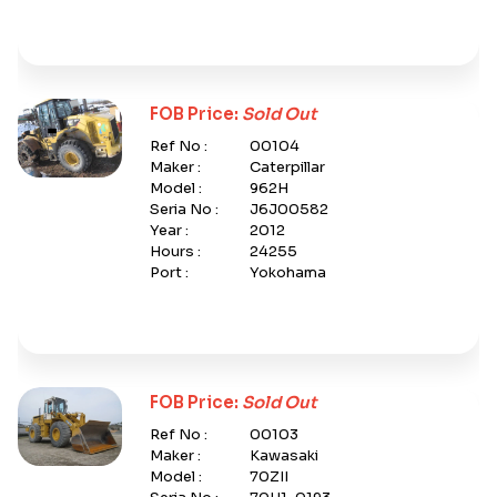
FOB Price:
Sold Out
Ref No :
00104
Maker :
Caterpillar
Model :
962H
Seria No :
J6J00582
Year :
2012
Hours :
24255
Port :
Yokohama
FOB Price:
Sold Out
Ref No :
00103
Maker :
Kawasaki
Model :
70ZII