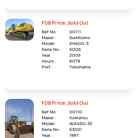
FOB Price:
Sold Out
Ref No :
00111
Maker :
Sumitomo
Model :
SH400-3
Seria No :
5005
Year :
2005
Hours :
8079
Port :
Yokohama
FOB Price:
Sold Out
Ref No :
00110
Maker :
Komatsu
Model :
WA450-3E
Seria No :
53021
Year :
1997