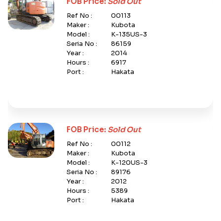
FOB Price:
Sold Out
Ref No :
00113
Maker :
Kubota
Model :
K-135US-3
Seria No :
86159
Year :
2014
Hours :
6917
Port :
Hakata
FOB Price:
Sold Out
Ref No :
00112
Maker :
Kubota
Model :
K-120US-3
Seria No :
89176
Year :
2012
Hours :
5389
Port :
Hakata