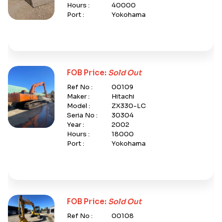
Hours :
40000
Port :
Yokohama
FOB Price:
Sold Out
Ref No :
00109
Maker :
Hitachi
Model :
ZX330-LC
Seria No :
30304
Year :
2002
Hours :
18000
Port :
Yokohama
FOB Price:
Sold Out
Ref No :
00108