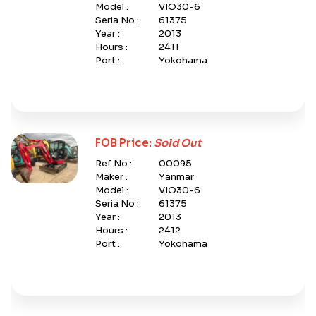
Model :
VIO30-6
Seria No :
61375
Year :
2013
Hours :
2411
Port :
Yokohama
FOB Price:
Sold Out
Ref No :
00095
Maker :
Yanmar
Model :
VIO30-6
Seria No :
61375
Year :
2013
Hours :
2412
Port :
Yokohama