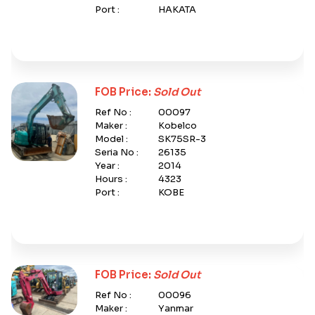
Port :
HAKATA
FOB Price:
Sold Out
Ref No :
00097
Maker :
Kobelco
Model :
SK75SR-3
Seria No :
26135
Year :
2014
Hours :
4323
Port :
KOBE
FOB Price:
Sold Out
Ref No :
00096
Maker :
Yanmar