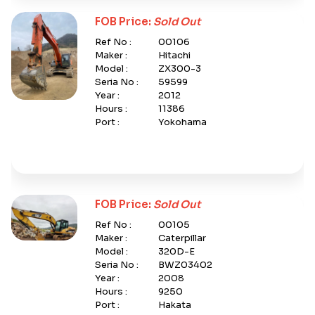
FOB Price:
Sold Out
Ref No :
00106
Maker :
Hitachi
Model :
ZX300-3
Seria No :
59599
Year :
2012
Hours :
11386
Port :
Yokohama
FOB Price:
Sold Out
Ref No :
00105
Maker :
Caterpillar
Model :
320D-E
Seria No :
BWZ03402
Year :
2008
Hours :
9250
Port :
Hakata