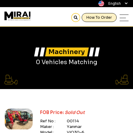
How To Order
Machinery
0 Vehicles Matching
FOB Price:
Sold Out
Ref No :
00114
Maker :
Yanmar
Model :
VIO30-6