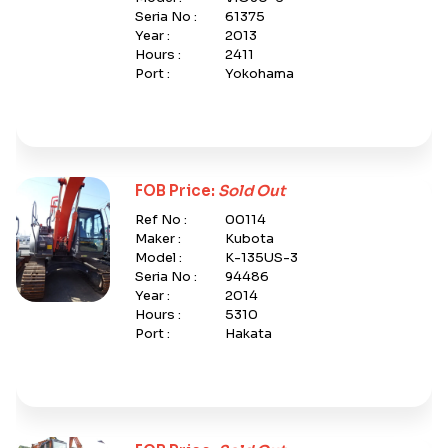
Seria No :
61375
Year :
2013
Hours :
2411
Port :
Yokohama
FOB Price:
Sold Out
Ref No :
00114
Maker :
Kubota
Model :
K-135US-3
Seria No :
94486
Year :
2014
Hours :
5310
Port :
Hakata