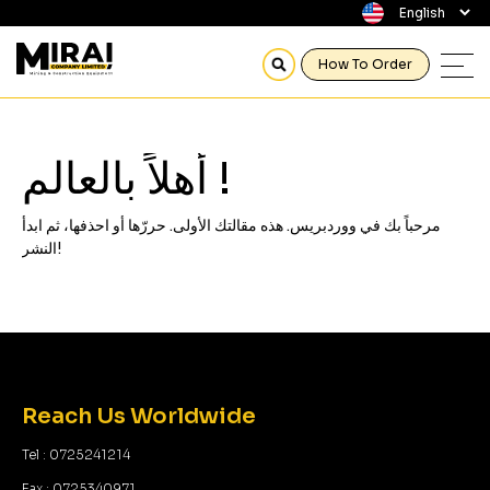
How To Order
أهلاً بالعالم !
مرحباً بك في ووردبريس. هذه مقالتك الأولى. حررّها أو احذفها، ثم ابدأ
النشر!
Reach Us Worldwide
Tel : 0725241214
Fax : 0725340971